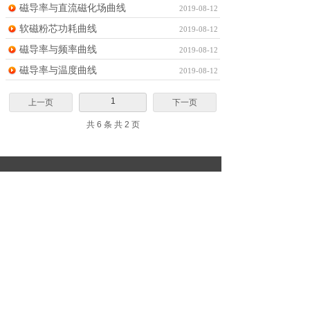
磁导率与直流磁化场曲线
2019-08-12
软磁粉芯功耗曲线
2019-08-12
磁导率与频率曲线
2019-08-12
磁导率与温度曲线
2019-08-12
1
上一页
下一页
共 6 条 共 2 页
联系我们